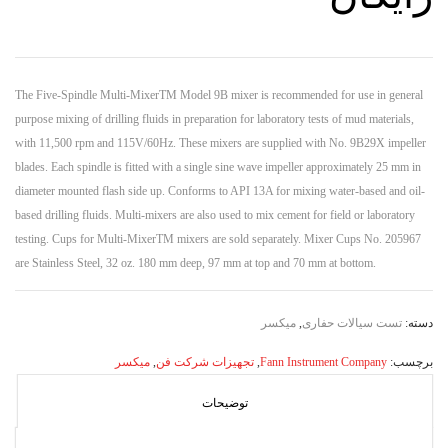
The Five-Spindle Multi-MixerTM Model 9B mixer is recommended for use in general
purpose mixing of drilling fluids in preparation for laboratory tests of mud materials,
with 11,500 rpm and 115V/60Hz. These mixers are supplied with No. 9B29X impeller
blades. Each spindle is fitted with a single sine wave impeller approximately 25 mm in
diameter mounted flash side up. Conforms to API 13A for mixing water-based and oil-
based drilling fluids. Multi-mixers are also used to mix cement for field or laboratory
testing. Cups for Multi-MixerTM mixers are sold separately. Mixer Cups No. 205967
are Stainless Steel, 32 oz. 180 mm deep, 97 mm at top and 70 mm at bottom.
دسته:
تست سیالات حفاری
,
میکسر
برچسب:
Fann Instrument Company
,
تجهیزات شرکت فن
,
میکسر
توضیحات