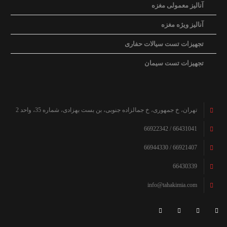
آنالیز معمولی مغزه
آنالیز ویژه مغزه
تجهیزات تست سیالات حفاری
تجهیزات تست سیمان
تهران، خ جمهوری، خ جمالزاده جنوبی، بن بست بهزادی، شماره 35، واحد 2
66431041 / 66922342
66921407 / 66944330
66430339
info@tahakimia.com