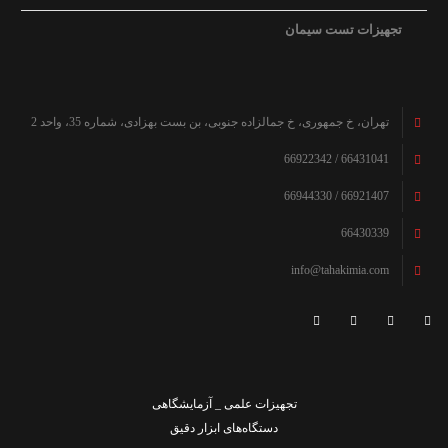
تجهیزات تست سیمان
تهران، خ جمهوری، خ جمالزاده جنوبی، بن بست بهزادی، شماره 35، واحد 2
66431041 / 66922342
66921407 / 66944330
66430339
info@tahakimia.com
تجهیزات علمی _ آزمایشگاهی
دستگاه‌های ابزار دقیق