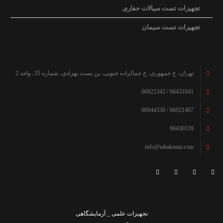
تجهیزات تست سیالات حفاری
تجهیزات تست سیمان
تهران، خ جمهوری، خ جمالزاده جنوبی، بن بست بهزادی، شماره 35، واحد 2
66431041 / 66922342
66921407 / 66944330
66430339
info@tahakimia.com
تجهیزات علمی _ آزمایشگاهی