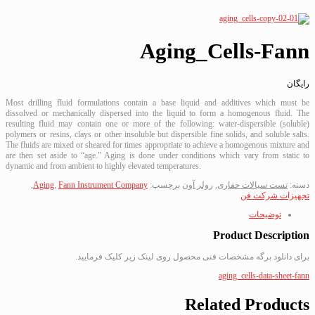
Aging_Cells-Fann
رایگان
Most drilling fluid formulations contain a base liquid and additives which must be
dissolved or mechanically dispersed into the liquid to form a homogenous fluid. The
resulting fluid may contain one or more of the following: water-dispersible (soluble)
polymers or resins, clays or other insoluble but dispersible fine solids, and soluble salts.
The fluids are mixed or sheared for times appropriate to achieve a homogenous mixture and
are then set aside to “age.” Aging is done under conditions which vary from static to
dynamic and from ambient to highly elevated temperatures.
دسته:
تست سیالات حفاری
,
رولر آون
برچسب:
Fann Instrument Company
,
Aging
,
تجهیزات شرکت فن
توضیحات
Product Description
برای دانلود برگه مشخصات فنی محصول روی لینک زیر کلیک فرمایید.
aging_cells-data-sheet-fann
Related Products