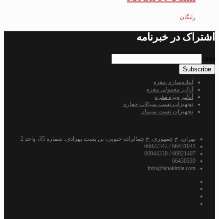
رایگان
اشتراک در خبرنامه
Email
آماده‌سازی مغزه
آنالیز معمولی مغزه
آنالیز ویژه مغزه
تجهیزات تست سیالات حفاری
تجهیزات تست سیمان
تهران، خ جمهوری، خ جمالزاده جنوبی، بن بست بهزادی، شماره 35، واحد 2
66431041 / 66922342
66921407 / 66944330
66430339
info@tahakimia.com