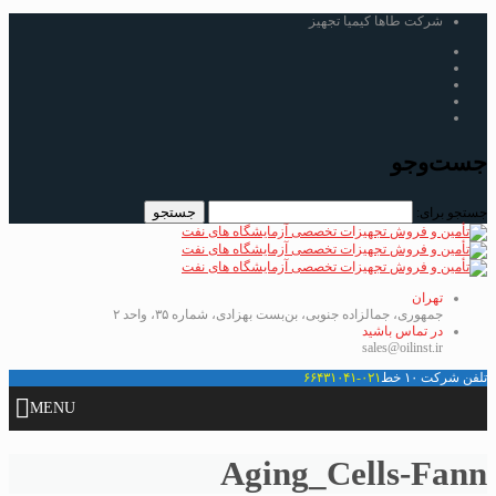
شرکت طاها کیمیا تجهیز
جست‌وجو
جستجو برای:
تهران
جمهوری، جمالزاده جنوبی، بن‌بست بهزادی، شماره ۳۵، واحد ۲
در تماس باشید
sales@oilinst.ir
تلفن شرکت ۱۰ خط
۰۲۱-۶۶۴۳۱۰۴۱
MENU
Aging_Cells-Fann